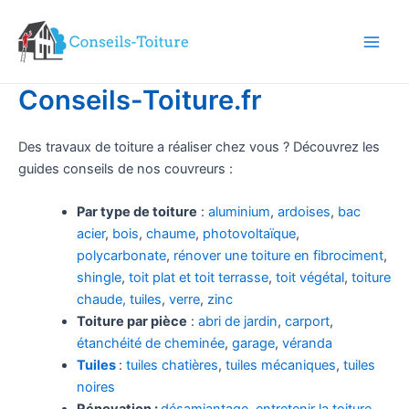
Aller
au
contenu
Main
Men
Conseils-Toiture.fr
Des travaux de toiture a réaliser chez vous ? Découvrez les
guides conseils de nos couvreurs :
Par type de toiture
:
aluminium
,
ardoises
,
bac
acier
,
bois
,
chaume
,
photovoltaïque
,
polycarbonate
,
rénover une toiture en fibrociment
,
shingle
,
toit plat et toit terrasse
,
toit végétal
,
toiture
chaude,
tuiles
,
verre
,
zinc
Toiture par pièce
:
abri de jardin
,
carport
,
étanchéité de cheminée
,
garage
,
véranda
Tuiles
:
tuiles chatières
,
tuiles mécaniques
,
tuiles
noires