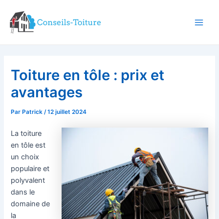
Aller
au
contenu
Main
Men
Toiture en tôle : prix et
avantages
Par
Patrick
/
12 juillet 2024
La toiture
en tôle est
un choix
populaire et
polyvalent
dans le
domaine de
la