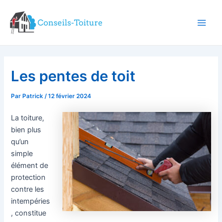
Aller
au
contenu
Main
Men
Les pentes de toit
Par
Patrick
/
12 février 2024
La toiture,
bien plus
qu’un
simple
élément de
protection
contre les
intempéries
, constitue