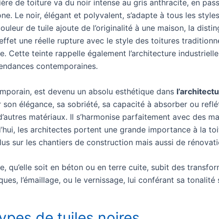
re de toiture va du noir intense au gris anthracite, en pass
ne. Le noir, élégant et polyvalent, s’adapte à tous les styl
 couleur de tuile ajoute de l’originalité à une maison, la di
fet une réelle rupture avec le style des toitures traditionn
re. Cette teinte rappelle également l’architecture industriel
tendances contemporaines.
ntemporain, est devenu un absolu esthétique dans
l’architec
on élégance, sa sobriété, sa capacité à absorber ou reflét
d’autres matériaux. Il s’harmonise parfaitement avec des m
rd’hui, les architectes portent une grande importance à la toi
plus sur les chantiers de construction mais aussi de rénovat
ire, qu’elle soit en béton ou en terre cuite, subit des transfo
ques, l’émaillage, ou le vernissage, lui conférant sa tonalité
types de tuiles noires