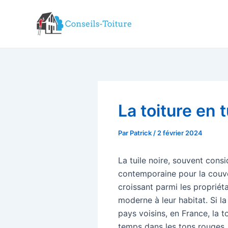
Aller
au
contenu
La toiture en t
Par
Patrick
/
2 février 2024
La tuile noire, souvent con
contemporaine pour la couver
croissant parmi les propriét
moderne à leur habitat. Si la
pays voisins, en France, la t
temps dans les tons rouges. 