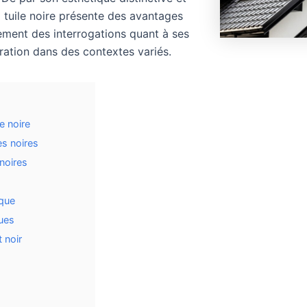
a tuile noire présente des avantages
lement des interrogations quant à ses
ration dans des contextes variés.
le noire
es noires
 noires
ique
ques
t noir